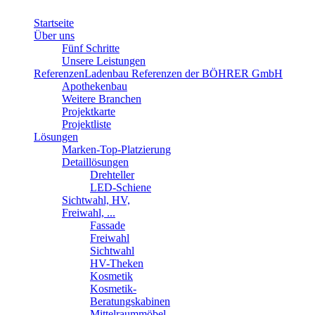
Startseite
Über uns
Fünf Schritte
Unsere Leistungen
Referenzen
Ladenbau Referenzen der BÖHRER GmbH
Apothekenbau
Weitere Branchen
Projektkarte
Projektliste
Lösungen
Marken-Top-Platzierung
Detaillösungen
Drehteller
LED-Schiene
Sichtwahl, HV,
Freiwahl, ...
Fassade
Freiwahl
Sichtwahl
HV-Theken
Kosmetik
Kosmetik-
Beratungskabinen
Mittelraummöbel