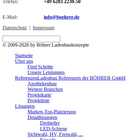
Telefax:
+49 6283 2230-50
E-Mail:
info@boehrer.de
Datenschutz
|
Impressum
© 2009-2026 by Böhrer Ladenbaukonzepte
Startseite
Über uns
Fünf Schritte
Unsere Leistungen
Referenzen
Ladenbau Referenzen der BÖHRER GmbH
Apothekenbau
Weitere Branchen
Projektkarte
Projektliste
Lösungen
Marken-Top-Platzierung
Detaillösungen
Drehteller
LED-Schiene
Sichtwahl, HV, Freiwahl, ...
Fassade