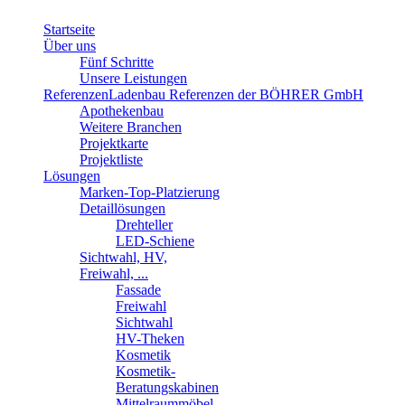
Startseite
Über uns
Fünf Schritte
Unsere Leistungen
Referenzen
Ladenbau Referenzen der BÖHRER GmbH
Apothekenbau
Weitere Branchen
Projektkarte
Projektliste
Lösungen
Marken-Top-Platzierung
Detaillösungen
Drehteller
LED-Schiene
Sichtwahl, HV,
Freiwahl, ...
Fassade
Freiwahl
Sichtwahl
HV-Theken
Kosmetik
Kosmetik-
Beratungskabinen
Mittelraummöbel