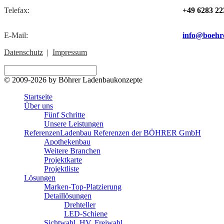
Telefax:
+49 6283 22
E-Mail:
info@boehr
Datenschutz
|
Impressum
© 2009-2026 by Böhrer Ladenbaukonzepte
Startseite
Über uns
Fünf Schritte
Unsere Leistungen
Referenzen
Ladenbau Referenzen der BÖHRER GmbH
Apothekenbau
Weitere Branchen
Projektkarte
Projektliste
Lösungen
Marken-Top-Platzierung
Detaillösungen
Drehteller
LED-Schiene
Sichtwahl, HV, Freiwahl, ...