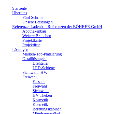
Startseite
Über uns
Fünf Schritte
Unsere Leistungen
Referenzen
Ladenbau Referenzen der BÖHRER GmbH
Apothekenbau
Weitere Branchen
Projektkarte
Projektliste
Lösungen
Marken-Top-Platzierung
Detaillösungen
Drehteller
LED-Schiene
Sichtwahl, HV,
Freiwahl, ...
Fassade
Freiwahl
Sichtwahl
HV-Theken
Kosmetik
Kosmetik-
Beratungskabinen
Mittelraummöbel