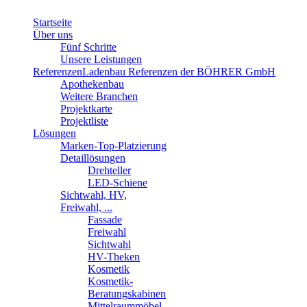
Startseite
Über uns
Fünf Schritte
Unsere Leistungen
Referenzen
Ladenbau Referenzen der BÖHRER GmbH
Apothekenbau
Weitere Branchen
Projektkarte
Projektliste
Lösungen
Marken-Top-Platzierung
Detaillösungen
Drehteller
LED-Schiene
Sichtwahl, HV,
Freiwahl, ...
Fassade
Freiwahl
Sichtwahl
HV-Theken
Kosmetik
Kosmetik-
Beratungskabinen
Mittelraummöbel