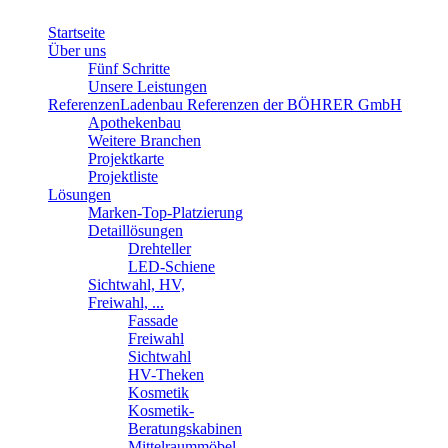
Startseite
Über uns
Fünf Schritte
Unsere Leistungen
Referenzen
Ladenbau Referenzen der BÖHRER GmbH
Apothekenbau
Weitere Branchen
Projektkarte
Projektliste
Lösungen
Marken-Top-Platzierung
Detaillösungen
Drehteller
LED-Schiene
Sichtwahl, HV,
Freiwahl, ...
Fassade
Freiwahl
Sichtwahl
HV-Theken
Kosmetik
Kosmetik-
Beratungskabinen
Mittelraummöbel